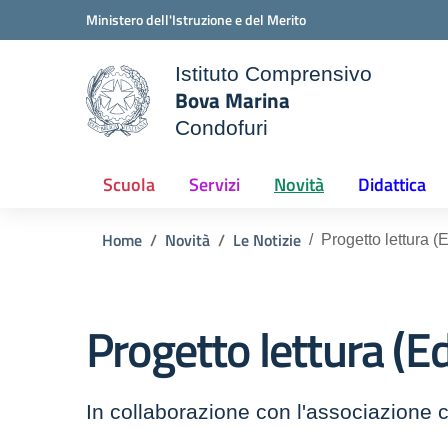
Vai ai contenuti
Vai al menu di navigazione
Vai al footer
Ministero dell'Istruzione e del Merito
Istituto Comprensivo
Bova Marina
ale della scuola
Condofuri
— Visita la pagina iniziale d
Scuola
Servizi
Novità
Didattica
Home
Novità
Le Notizie
Progetto lettura (E
Progetto lettura (Ed
In collaborazione con l'associazione cu