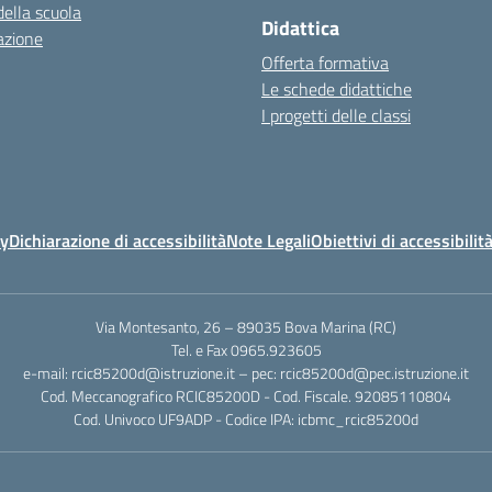
della scuola
Didattica
azione
Offerta formativa
Le schede didattiche
I progetti delle classi
cy
Dichiarazione di accessibilità
Note Legali
Obiettivi di accessibilit
Via Montesanto, 26 – 89035 Bova Marina (RC)
Tel. e Fax 0965.923605
e-mail: rcic85200d@istruzione.it – pec: rcic85200d@pec.istruzione.it
Cod. Meccanografico RCIC85200D - Cod. Fiscale. 92085110804
Cod. Univoco UF9ADP - Codice IPA: icbmc_rcic85200d