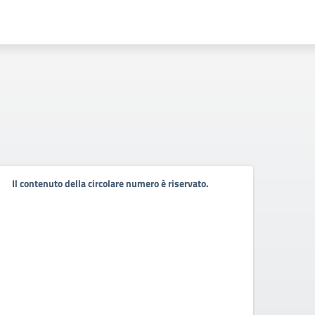
Il contenuto della circolare numero è riservato.
Pali
rura
apri
FAI GI