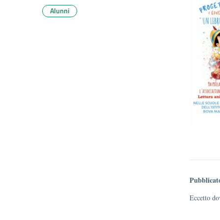
Alunni
Pubblicat
Eccetto dov