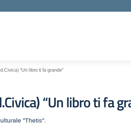
ella scuola
d.Civica) “Un libro ti fa grande”
.Civica) “Un libro ti fa g
lturale "Thetis".