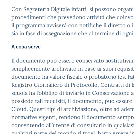
Con Segreteria Digitale infatti, si possono organ
procedimenti che prevedono attività che coinvo
il programma avviserà con notifiche il diretto o i 
sia in fase di assegnazione che al termine di ogn
A cosa serve
Il documento può essere conservato sostitutiva
semplicemente archiviato in base ai suoi requisit
documento ha valore fiscale o probatorio (es. Fa
Registro Giornaliero di Protocollo, Contratti di la
scuola ha l’obbligo di inviarlo in Conservazione
possiede tali requisiti, il documento, può essere
Cloud. Questi tipi di archiviazione, oltre ad adem
normative vigenti, rendono il documento sempre
consentendo all’utente di consultarlo in qualsi
qualsiasi parte del mondo si trovi, basta essere 