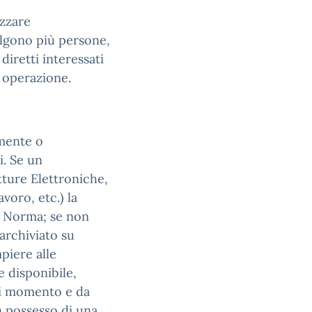
izzare
lgono più persone,
diretti interessati
i operazione.
mente o
i. Se un
tture Elettroniche,
voro, etc.) la
 a Norma; se non
 archiviato su
piere alle
 disponibile,
asi momento e da
in possesso di una