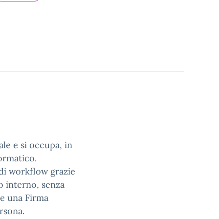
le e si occupa, in
ormatico.
 di workflow grazie
suo interno, senza
re una Firma
ersona.