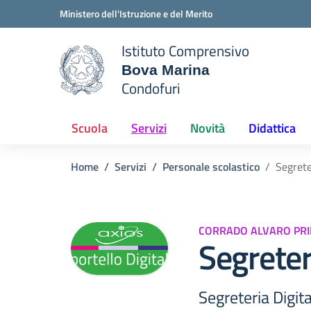
Vai ai contenuti
Vai al menu di navigazione
Vai al footer
Ministero dell'Istruzione e del Merito
Istituto Comprensivo
Bova Marina
e della scuola
Condofuri
— Visita la pagina iniziale del
Scuola
Servizi
Novità
Didattica
Home
Servizi
Personale scolastico
Segrete
CORRADO ALVARO PR
Segreter
Segreteria Digit