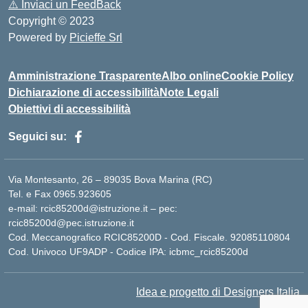
⚠️
Inviaci un FeedBack
Copyright © 2023
Powered by
Picieffe Srl
Amministrazione Trasparente
Albo online
Cookie Policy
Dichiarazione di accessibilità
Note Legali
Obiettivi di accessibilità
Seguici su:
Via Montesanto, 26 – 89035 Bova Marina (RC)
Tel. e Fax 0965.923605
e-mail: rcic85200d@istruzione.it – pec:
rcic85200d@pec.istruzione.it
Cod. Meccanografico RCIC85200D - Cod. Fiscale. 92085110804
Cod. Univoco UF9ADP - Codice IPA: icbmc_rcic85200d
Idea e progetto di Designers Italia