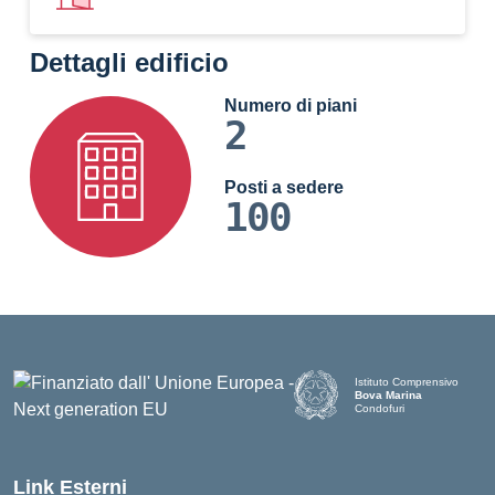
Dettagli edificio
Numero di piani
2
Posti a sedere
100
Istituto Comprensivo
Bova Marina
Condofuri
— Visita la pagina iniziale d
Link Esterni