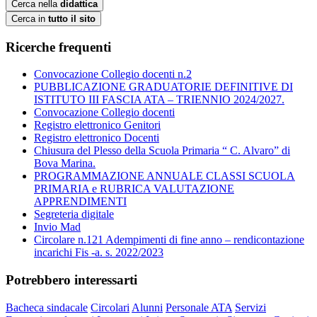
Cerca nella
didattica
Cerca in
tutto il sito
Ricerche frequenti
Convocazione Collegio docenti n.2
PUBBLICAZIONE GRADUATORIE DEFINITIVE DI
ISTITUTO III FASCIA ATA – TRIENNIO 2024/2027.
Convocazione Collegio docenti
Registro elettronico Genitori
Registro elettronico Docenti
Chiusura del Plesso della Scuola Primaria “ C. Alvaro” di
Bova Marina.
PROGRAMMAZIONE ANNUALE CLASSI SCUOLA
PRIMARIA e RUBRICA VALUTAZIONE
APPRENDIMENTI
Segreteria digitale
Invio Mad
Circolare n.121 Adempimenti di fine anno – rendicontazione
incarichi Fis -a. s. 2022/2023
Potrebbero interessarti
Bacheca sindacale
Circolari
Alunni
Personale ATA
Servizi