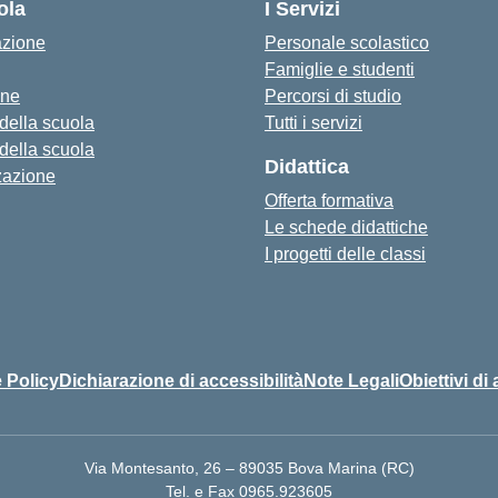
ola
I Servizi
azione
Personale scolastico
Famiglie e studenti
one
Percorsi di studio
 della scuola
Tutti i servizi
 della scuola
Didattica
zazione
Offerta formativa
Le schede didattiche
I progetti delle classi
 Policy
Dichiarazione di accessibilità
Note Legali
Obiettivi di 
Via Montesanto, 26 – 89035 Bova Marina (RC)
Tel. e Fax 0965.923605