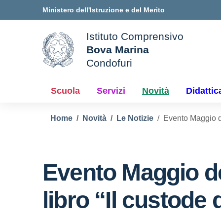
Vai ai contenuti
Vai al menu di navigazione
Vai al footer
Ministero dell'Istruzione e del Merito
Istituto Comprensivo
Bova Marina
ale della scuola
Condofuri
— Visita la pagina iniziale d
Scuola
Servizi
Novità
Didattic
Home
Novità
Le Notizie
Evento Maggio dei
Evento Maggio dei
libro “Il custode