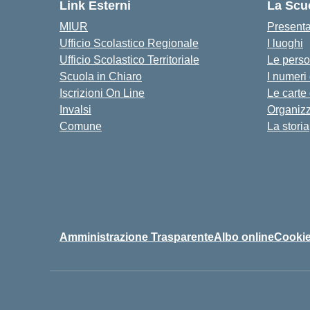
Link Esterni
La Scu
MIUR
Present
Ufficio Scolastico Regionale
I luoghi
Ufficio Scolastico Territoriale
Le pers
Scuola in Chiaro
I numeri
Iscrizioni On Line
Le carte
Invalsi
Organiz
Comune
La storia
Amministrazione Trasparente
Albo online
Cookie