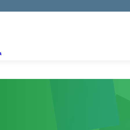
ella scuola
a