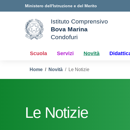
Vai ai contenuti
Vai al menu di navigazione
Vai al footer
Ministero dell'Istruzione e del Merito
Istituto Comprensivo
Bova Marina
ale della scuola
Condofuri
— Visita la pagina iniziale d
Scuola
Servizi
Novità
Didattic
Home
Novità
Le Notizie
Le Notizie