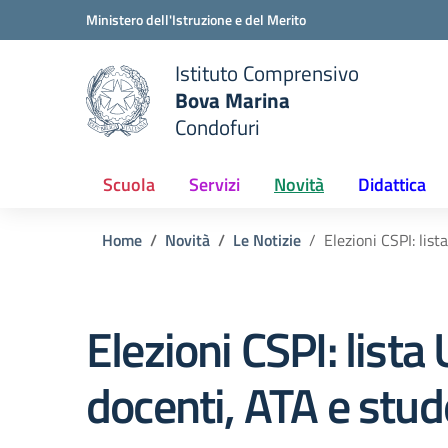
Vai ai contenuti
Vai al menu di navigazione
Vai al footer
Ministero dell'Istruzione e del Merito
Istituto Comprensivo
Bova Marina
e della scuola
Condofuri
— Visita la pagina iniziale del
Scuola
Servizi
Novità
Didattica
Home
Novità
Le Notizie
Elezioni CSPI: lis
Elezioni CSPI: lis
docenti, ATA e stud