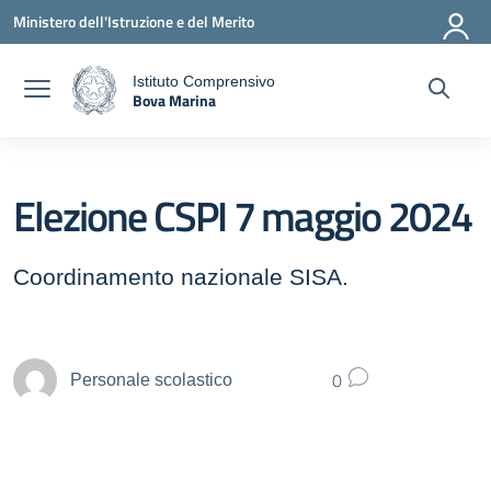
Vai ai contenuti
Vai al menu di navigazione
Vai al footer
Ministero dell'Istruzione e del Merito
Istituto Comprensivo
Bova Marina
a
— Visita la pagina iniziale della scuola
Elezione CSPI 7 maggio 2024
Coordinamento nazionale SISA.
0
Personale scolastico