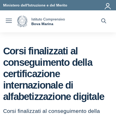
Vai ai contenuti
Vai al menu di navigazione
Vai al footer
Ministero dell'Istruzione e del Merito
Istituto Comprensivo
a
Bova Marina
— Visita la pagina iniziale della scuola
Corsi finalizzati al
conseguimento della
certificazione
internazionale di
alfabetizzazione digitale
Corsi finalizzati al conseguimento della