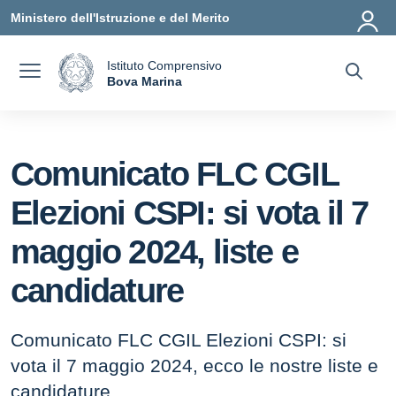
Vai ai contenuti
Vai al menu di navigazione
Vai al footer
Ministero dell'Istruzione e del Merito
Istituto Comprensivo
a
Bova Marina
— Visita la pagina iniziale della scuola
Comunicato FLC CGIL
Elezioni CSPI: si vota il 7
maggio 2024, liste e
candidature
Comunicato FLC CGIL Elezioni CSPI: si
vota il 7 maggio 2024, ecco le nostre liste e
candidature