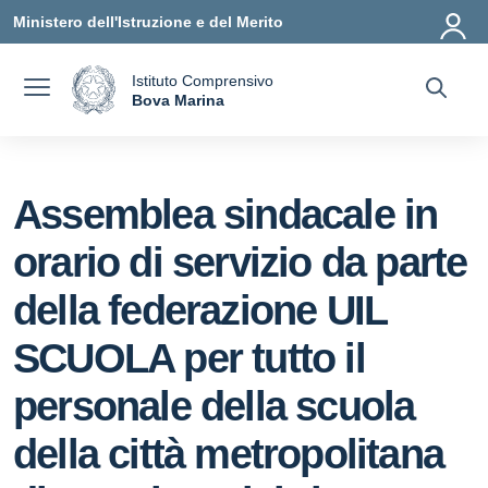
Vai ai contenuti
Vai al menu di navigazione
Vai al footer
Ministero dell'Istruzione e del Merito
Istituto Comprensivo
a
Bova Marina
— Visita la pagina iniziale della scuola
Assemblea sindacale in
orario di servizio da parte
della federazione UIL
SCUOLA per tutto il
personale della scuola
della città metropolitana