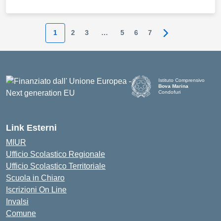
1
2
3
…
5
6
7
Pagina successi
Istituto Comprensivo
Bova Marina
Condofuri
— Visita la pagina iniziale d
Link Esterni
MIUR
Ufficio Scolastico Regionale
Ufficio Scolastico Territoriale
Scuola in Chiaro
Iscrizioni On Line
Invalsi
Comune