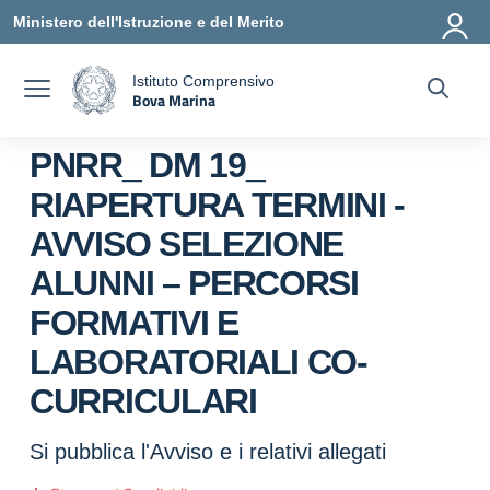
Vai ai contenuti
Vai al menu di navigazione
Vai al footer
Ministero dell'Istruzione e del Merito
Istituto Comprensivo
Bova Marina
a
— Visita la pagina iniziale della scuola
PNRR_ DM 19_
RIAPERTURA TERMINI -
AVVISO SELEZIONE
ALUNNI – PERCORSI
FORMATIVI E
LABORATORIALI CO-
CURRICULARI
Si pubblica l'Avviso e i relativi allegati