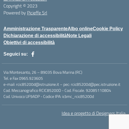
Copyright © 2023
Powered by
Picieffe Srl
Amministrazione Trasparente
Albo online
Cookie Policy
Dichiarazione di accessibilità
Note Legali
Obiettivi di accessibilità
Seguici su:
Via Montesanto, 26 – 89035 Bova Marina (RC)
Tel. e Fax 0965.923605
e-mail: rcic85200d@istruzione.it – pec: rcic85200d@pec.istruzione.it
Cod. Meccanografico RCIC85200D - Cod. Fiscale. 92085110804
Cod. Univoco UF9ADP - Codice IPA: icbmc_rcic85200d
Idea e progetto di Designers Italia