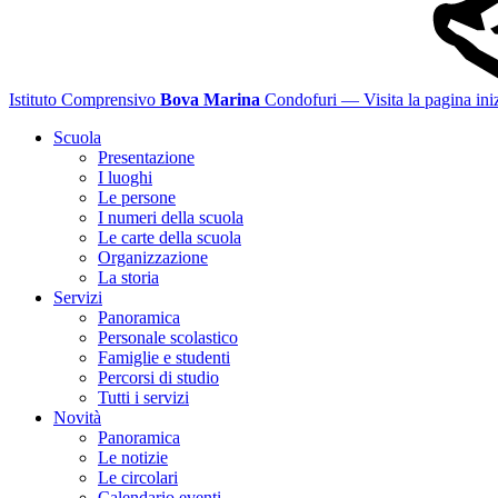
Istituto Comprensivo
Bova Marina
Condofuri
— Visita la pagina iniz
Scuola
Presentazione
I luoghi
Le persone
I numeri della scuola
Le carte della scuola
Organizzazione
La storia
Servizi
Panoramica
Personale scolastico
Famiglie e studenti
Percorsi di studio
Tutti i servizi
Novità
Panoramica
Le notizie
Le circolari
Calendario eventi