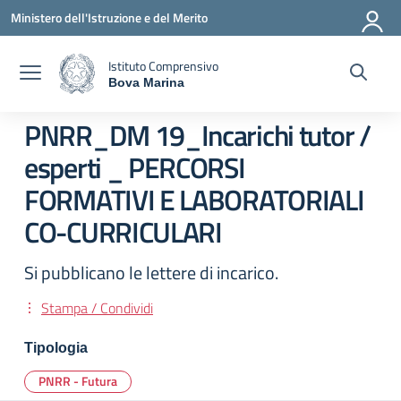
Vai ai contenuti
Vai al menu di navigazione
Vai al footer
Ministero dell'Istruzione e del Merito
Istituto Comprensivo
Bova Marina
— Visita la pagina iniziale della scuola
PNRR_DM 19_Incarichi tutor /
esperti _ PERCORSI
FORMATIVI E LABORATORIALI
CO-CURRICULARI
Si pubblicano le lettere di incarico.
Stampa / Condividi
Tipologia
PNRR - Futura