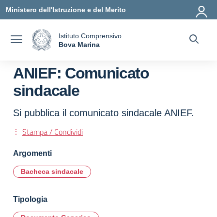
Vai ai contenuti
Vai al menu di navigazione
Vai al footer
Ministero dell'Istruzione e del Merito
Istituto Comprensivo
a
Bova Marina
— Visita la pagina iniziale della scuola
ANIEF: Comunicato
sindacale
Si pubblica il comunicato sindacale ANIEF.
Stampa / Condividi
Argomenti
Bacheca sindacale
Tipologia