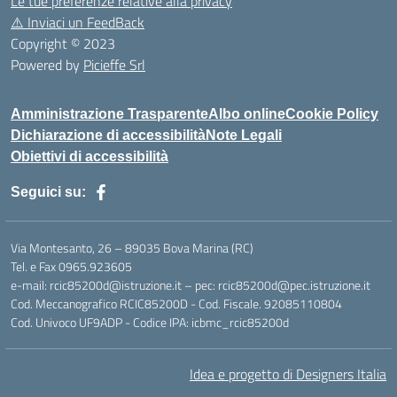
Le tue preferenze relative alla privacy
⚠️
Inviaci un FeedBack
Copyright © 2023
Powered by
Picieffe Srl
Amministrazione Trasparente
Albo online
Cookie Policy
Dichiarazione di accessibilità
Note Legali
Obiettivi di accessibilità
Seguici su:
Via Montesanto, 26 – 89035 Bova Marina (RC)
Tel. e Fax 0965.923605
e-mail: rcic85200d@istruzione.it – pec: rcic85200d@pec.istruzione.it
Cod. Meccanografico RCIC85200D - Cod. Fiscale. 92085110804
Cod. Univoco UF9ADP - Codice IPA: icbmc_rcic85200d
Idea e progetto di Designers Italia