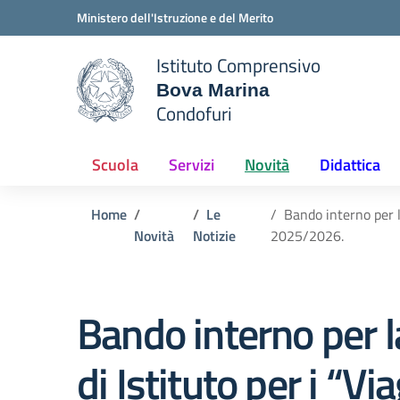
Vai ai contenuti
Vai al menu di navigazione
Vai al footer
Ministero dell'Istruzione e del Merito
Istituto Comprensivo
Bova Marina
e della scuola
Condofuri
— Visita la pagina iniziale del
Scuola
Servizi
Novità
Didattica
Home
Le
Bando interno per l
Novità
Notizie
2025/2026.
Bando interno per l
di Istituto per i “V