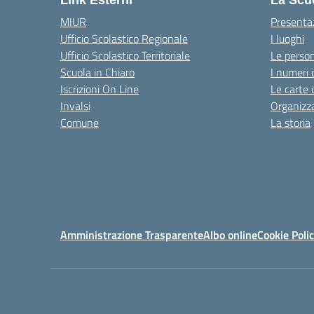
Link Esterni
La Scu
MIUR
Presenta
Ufficio Scolastico Regionale
I luoghi
Ufficio Scolastico Territoriale
Le perso
Scuola in Chiaro
I numeri 
Iscrizioni On Line
Le carte 
Invalsi
Organizz
Comune
La storia
Amministrazione Trasparente
Albo online
Cookie Poli