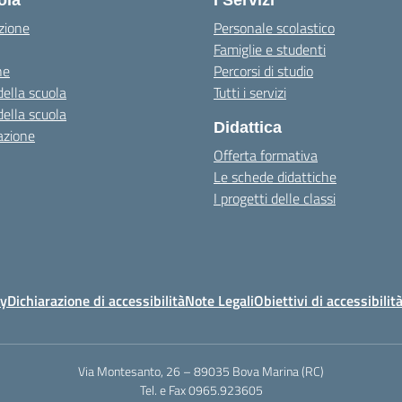
ola
I Servizi
zione
Personale scolastico
Famiglie e studenti
ne
Percorsi di studio
della scuola
Tutti i servizi
della scuola
Didattica
azione
Offerta formativa
Le schede didattiche
I progetti delle classi
cy
Dichiarazione di accessibilità
Note Legali
Obiettivi di accessibilit
Via Montesanto, 26 – 89035 Bova Marina (RC)
Tel. e Fax 0965.923605