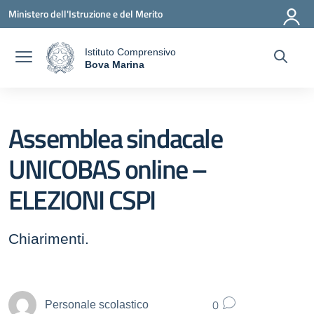
Vai ai contenuti
Vai al menu di navigazione
Vai al footer
Ministero dell'Istruzione e del Merito
Istituto Comprensivo
a
Bova Marina
— Visita la pagina iniziale della scuola
Assemblea sindacale
UNICOBAS online –
ELEZIONI CSPI
Chiarimenti.
0
Personale scolastico