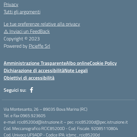
Privacy
Tutti gli argomenti
Le tue preferenze relative alla privacy
⚠️
Inviaci un FeedBack
Copyright © 2023
Powered by
Picieffe Srl
Amministrazione Trasparente
Albo online
Cookie Policy
Dichiarazione di accessibilità
Note Legali
Obiettivi di accessibilità
Seguici su:
Via Montesanto, 26 – 89035 Bova Marina (RC)
Tel. e Fax 0965.923605
e-mail: rcic85200d@istruzione.it – pec: rcic85200d@pec.istruzione.it
Cod. Meccanografico RCIC85200D - Cod. Fiscale. 92085110804
Cod. Univoco UF9ADP - Codice IPA: icbmc_rcic85200d