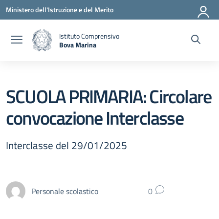
Vai ai contenuti
Vai al menu di navigazione
Vai al footer
Ministero dell'Istruzione e del Merito
Istituto Comprensivo
Bova Marina
— Visita la pagina iniziale della scuola
SCUOLA PRIMARIA: Circolare
convocazione Interclasse
Interclasse del 29/01/2025
Personale scolastico
0