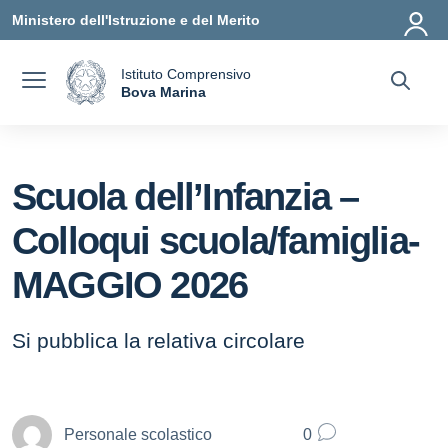
Vai ai contenuti
Vai al menu di navigazione
Vai al footer
Ministero dell'Istruzione e del Merito
Istituto Comprensivo
a
Bova Marina
— Visita la pagina iniziale della scuola
Scuola dell’Infanzia –
Colloqui scuola/famiglia-
MAGGIO 2026
Si pubblica la relativa circolare
Personale scolastico
0