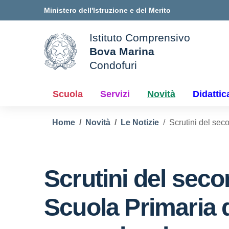
Vai ai contenuti
Vai al menu di navigazione
Vai al footer
Ministero dell'Istruzione e del Merito
Istituto Comprensivo
Bova Marina
ale della scuola
Condofuri
— Visita la pagina iniziale d
Scuola
Servizi
Novità
Didattic
Home
Novità
Le Notizie
Scrutini del se
Scrutini del sec
Scuola Primaria d