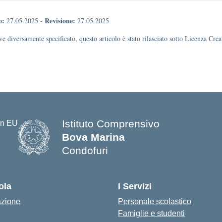
o:
Revisione:
27.05.2025
-
27.05.2025
e diversamente specificato, questo articolo è stato rilasciato sotto Licenza Cr
Istituto Comprensivo
Bova Marina
Condofuri
— Visita la pagina iniziale della s
ola
I Servizi
azione
Personale scolastico
Famiglie e studenti