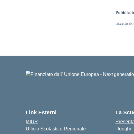
Pubblicat
Eccetto dov
Link Esterni
La Scu
MIUR
Present
Ufficio Scolastico Regionale
I luoghi