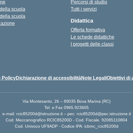
one
Percorsi di studio
 della scuola
Tutti i servizi
 della scuola
Didattica
zazione
Offerta formativa
Le schede didattiche
I progetti delle classi
 Policy
Dichiarazione di accessibilità
Note Legali
Obiettivi di 
Via Montesanto, 26 – 89035 Bova Marina (RC)
Tel. e Fax 0965.923605
e-mail: rcic85200d@istruzione.it – pec: rcic85200d@pec.istruzione.it
Cod. Meccanografico RCIC85200D - Cod. Fiscale. 92085110804
Cod. Univoco UF9ADP - Codice IPA: icbmc_rcic85200d