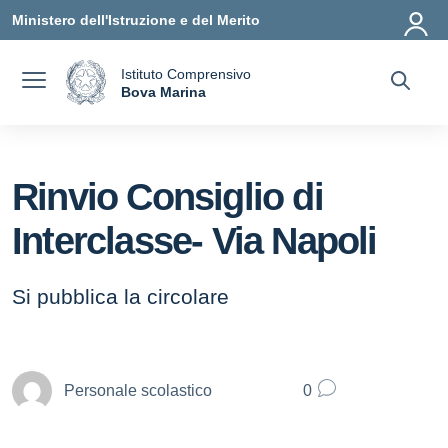
Vai ai contenuti
Vai al menu di navigazione
Vai al footer
Ministero dell'Istruzione e del Merito
Istituto Comprensivo
a
Bova Marina
— Visita la pagina iniziale della scuola
Rinvio Consiglio di
Interclasse- Via Napoli
Si pubblica la circolare
Personale scolastico
0