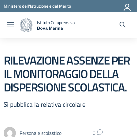
Vai ai contenuti
Vai al menu di navigazione
Vai al footer
Ministero dell'Istruzione e del Merito
Istituto Comprensivo
Bova Marina
— Visita la pagina iniziale della scuola
RILEVAZIONE ASSENZE PER
IL MONITORAGGIO DELLA
DISPERSIONE SCOLASTICA.
Si pubblica la relativa circolare
Personale scolastico
0