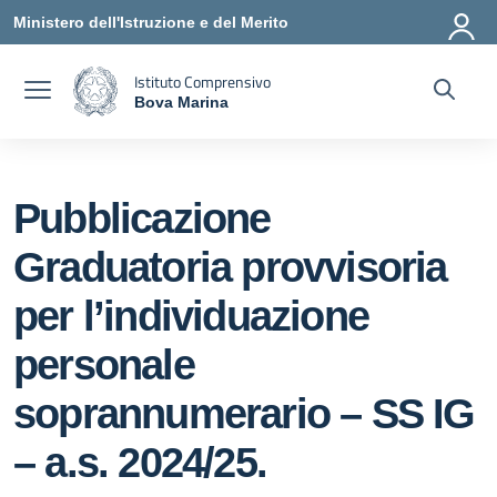
Vai ai contenuti
Vai al menu di navigazione
Vai al footer
Ministero dell'Istruzione e del Merito
Istituto Comprensivo
Bova Marina
— Visita la pagina iniziale della scuola
Pubblicazione
Graduatoria provvisoria
per l’individuazione
personale
soprannumerario – SS IG
– a.s. 2024/25.