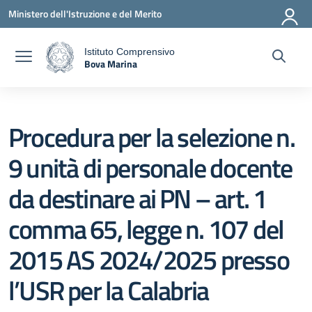
Vai ai contenuti
Vai al menu di navigazione
Vai al footer
Ministero dell'Istruzione e del Merito
Istituto Comprensivo
Bova Marina
a
— Visita la pagina iniziale della scuola
Procedura per la selezione n.
9 unità di personale docente
da destinare ai PN – art. 1
comma 65, legge n. 107 del
2015 AS 2024/2025 presso
l’USR per la Calabria