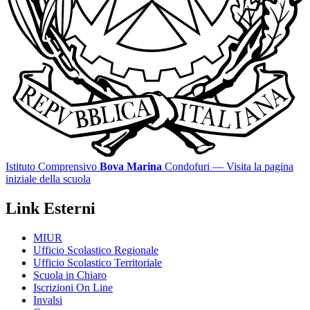
Istituto Comprensivo
Bova Marina
Condofuri
— Visita la pagina
iniziale della scuola
Link Esterni
MIUR
Ufficio Scolastico Regionale
Ufficio Scolastico Territoriale
Scuola in Chiaro
Iscrizioni On Line
Invalsi