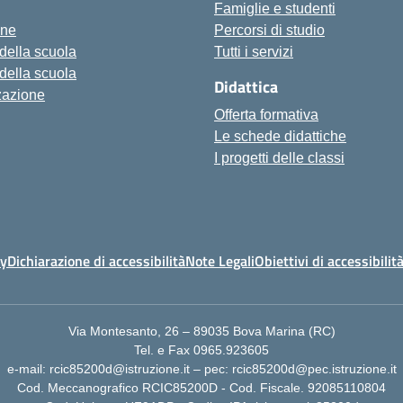
Famiglie e studenti
one
Percorsi di studio
 della scuola
Tutti i servizi
 della scuola
Didattica
zazione
Offerta formativa
Le schede didattiche
I progetti delle classi
cy
Dichiarazione di accessibilità
Note Legali
Obiettivi di accessibilit
Via Montesanto, 26 – 89035 Bova Marina (RC)
Tel. e Fax 0965.923605
e-mail: rcic85200d@istruzione.it – pec: rcic85200d@pec.istruzione.it
Cod. Meccanografico RCIC85200D - Cod. Fiscale. 92085110804