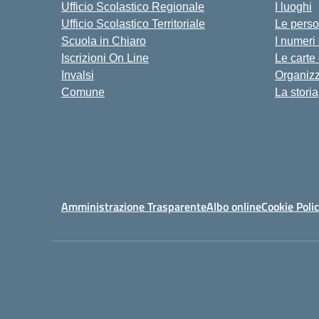
Ufficio Scolastico Regionale
I luoghi
Ufficio Scolastico Territoriale
Le pers
Scuola in Chiaro
I numeri
Iscrizioni On Line
Le carte
Invalsi
Organiz
Comune
La storia
Amministrazione Trasparente
Albo online
Cookie Poli