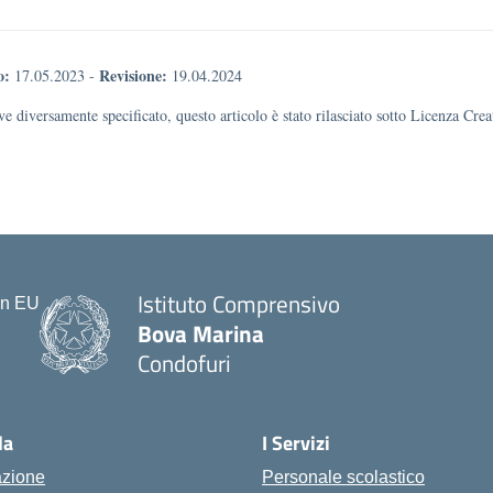
o:
Revisione:
17.05.2023
-
19.04.2024
e diversamente specificato, questo articolo è stato rilasciato sotto Licenza Cr
Istituto Comprensivo
Bova Marina
Condofuri
— Visita la pagina iniziale della scu
la
I Servizi
azione
Personale scolastico