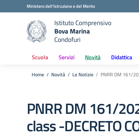
Vai ai contenuti
Vai al menu di navigazione
Vai al footer
Ministero dell'Istruzione e del Merito
Istituto Comprensivo
Bova Marina
e della scuola
Condofuri
— Visita la pagina iniziale del
Scuola
Servizi
Novità
Didattica
Home
Novità
Le Notizie
PNRR DM 161/202
PNRR DM 161/2022-
class -DECRETO C