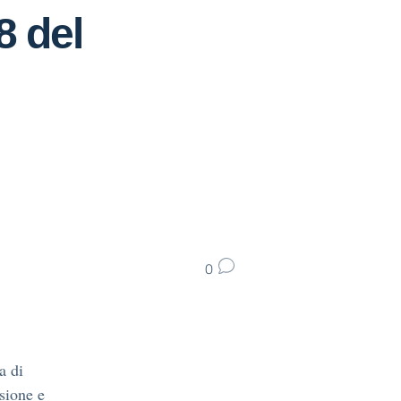
 del
0
a di
sione e