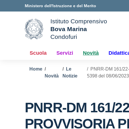
Vai ai contenuti
Vai al menu di navigazione
Vai al footer
Ministero dell'Istruzione e del Merito
Istituto Comprensivo
Bova Marina
ale della scuola
Condofuri
— Visita la pagina iniziale d
Scuola
Servizi
Novità
Didattic
Home
Le
PNRR-DM 161/22
Novità
Notizie
5398 del 08/06/2023
PNRR-DM 161/2
PROVVISORIA P