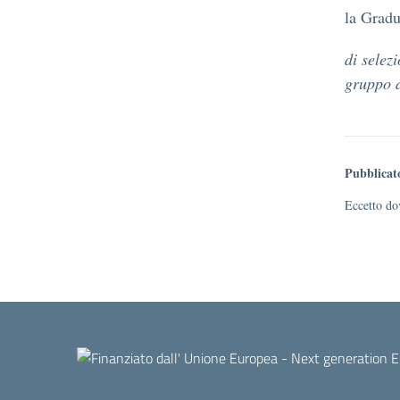
la Gradu
di
selez
gruppo d
Pubblicat
Eccetto dov