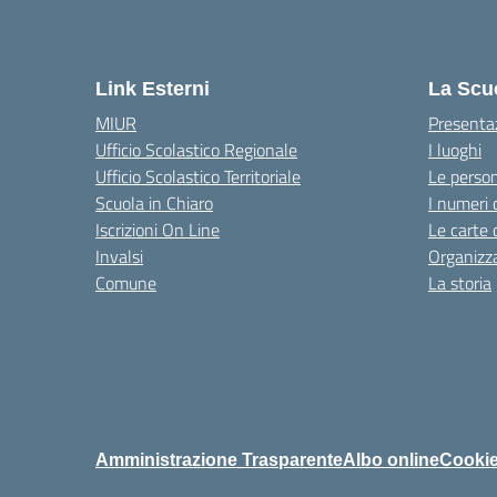
Link Esterni
La Scu
MIUR
Presenta
Ufficio Scolastico Regionale
I luoghi
Ufficio Scolastico Territoriale
Le perso
Scuola in Chiaro
I numeri 
Iscrizioni On Line
Le carte 
Invalsi
Organizz
Comune
La storia
Amministrazione Trasparente
Albo online
Cookie