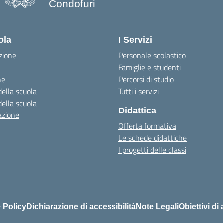
Condofuri
— Visita la pagina iniziale della scuo
ola
I Servizi
zione
Personale scolastico
Famiglie e studenti
ne
Percorsi di studio
della scuola
Tutti i servizi
della scuola
Didattica
azione
Offerta formativa
Le schede didattiche
I progetti delle classi
 Policy
Dichiarazione di accessibilità
Note Legali
Obiettivi di 