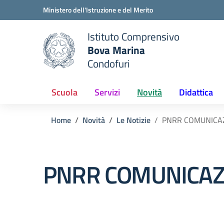
Vai ai contenuti
Vai al menu di navigazione
Vai al footer
Ministero dell'Istruzione e del Merito
Istituto Comprensivo
Bova Marina
e della scuola
Condofuri
— Visita la pagina iniziale del
Scuola
Servizi
Novità
Didattica
Home
Novità
Le Notizie
PNRR COMUNICAZ
PNRR COMUNICAZI