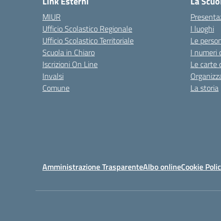
Link Esterni
La Scuo
MIUR
Presenta
Ufficio Scolastico Regionale
I luoghi
Ufficio Scolastico Territoriale
Le perso
Scuola in Chiaro
I numeri 
Iscrizioni On Line
Le carte 
Invalsi
Organizz
Comune
La storia
Amministrazione Trasparente
Albo online
Cookie Poli