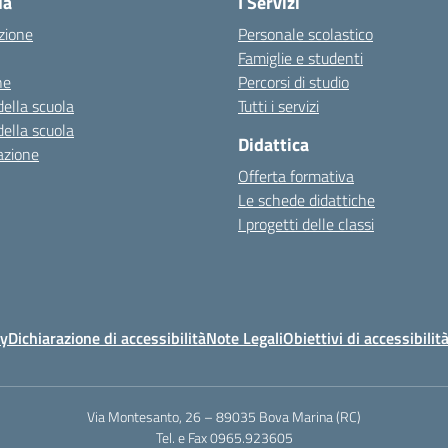
la
I Servizi
zione
Personale scolastico
Famiglie e studenti
ne
Percorsi di studio
della scuola
Tutti i servizi
della scuola
Didattica
azione
Offerta formativa
Le schede didattiche
I progetti delle classi
cy
Dichiarazione di accessibilità
Note Legali
Obiettivi di accessibilit
Via Montesanto, 26 – 89035 Bova Marina (RC)
Tel. e Fax 0965.923605