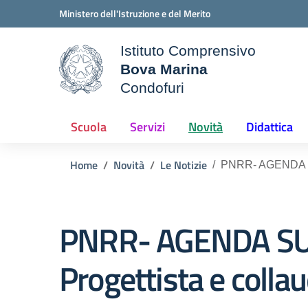
Vai ai contenuti
Vai al menu di navigazione
Vai al footer
Ministero dell'Istruzione e del Merito
Istituto Comprensivo
Bova Marina
ale della scuola
Condofuri
— Visita la pagina iniziale d
Scuola
Servizi
Novità
Didattica
Home
Novità
Le Notizie
PNRR- AGENDA SUD
PNRR- AGENDA SUD 
Progettista e colla