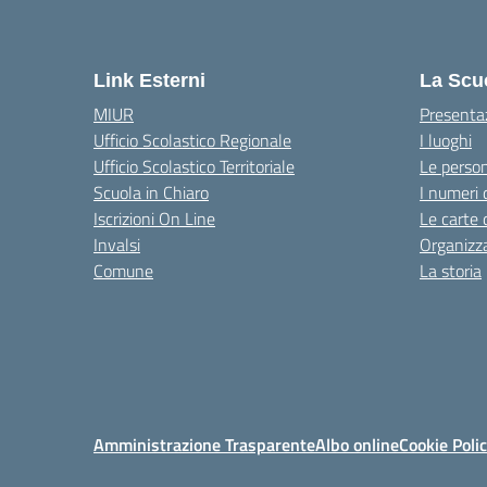
Link Esterni
La Scu
MIUR
Presenta
Ufficio Scolastico Regionale
I luoghi
Ufficio Scolastico Territoriale
Le perso
Scuola in Chiaro
I numeri 
Iscrizioni On Line
Le carte 
Invalsi
Organizz
Comune
La storia
Amministrazione Trasparente
Albo online
Cookie Poli