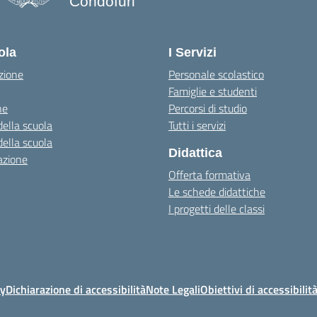
Condofuri
— Visita la pagina iniziale della scuo
ola
I Servizi
zione
Personale scolastico
Famiglie e studenti
ne
Percorsi di studio
della scuola
Tutti i servizi
della scuola
Didattica
azione
Offerta formativa
Le schede didattiche
I progetti delle classi
cy
Dichiarazione di accessibilità
Note Legali
Obiettivi di accessibilit