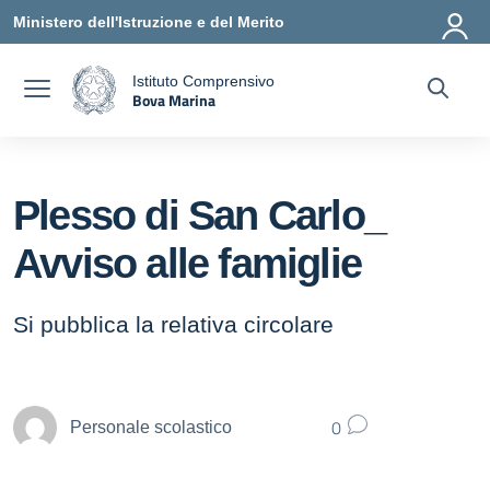
Vai ai contenuti
Vai al menu di navigazione
Vai al footer
Ministero dell'Istruzione e del Merito
Istituto Comprensivo
Bova Marina
a
— Visita la pagina iniziale della scuola
Plesso di San Carlo_
Avviso alle famiglie
Si pubblica la relativa circolare
0
Personale scolastico