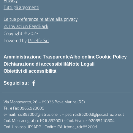
Privacy
Tutti gli argomenti
Le tue preferenze relative alla privacy
⚠️
Inviaci un FeedBack
Copyright © 2023
Powered by
Picieffe Srl
Amministrazione Trasparente
Albo online
Cookie Policy
Dichiarazione di accessibilità
Note Legali
Obiettivi di accessibilità
Seguici su:
Via Montesanto, 26 – 89035 Bova Marina (RC)
Tel. e Fax 0965.923605
e-mail: rcic85200d@istruzione.it – pec: rcic85200d@pec.istruzione.it
Cod. Meccanografico RCIC85200D - Cod. Fiscale. 92085110804
Cod. Univoco UF9ADP - Codice IPA: icbmc_rcic85200d