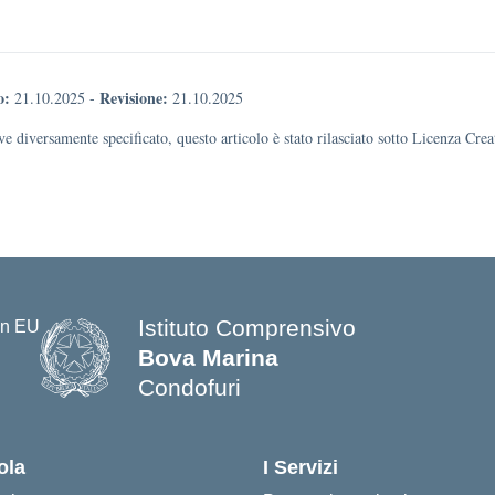
o:
Revisione:
21.10.2025
-
21.10.2025
e diversamente specificato, questo articolo è stato rilasciato sotto Licenza Cr
Istituto Comprensivo
Bova Marina
Condofuri
— Visita la pagina iniziale della s
ola
I Servizi