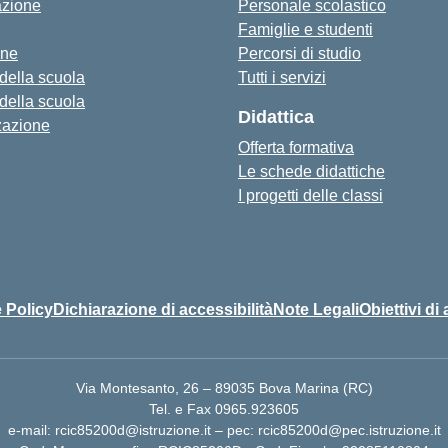
azione
Personale scolastico
Famiglie e studenti
one
Percorsi di studio
 della scuola
Tutti i servizi
 della scuola
Didattica
zazione
Offerta formativa
Le schede didattiche
I progetti delle classi
 Policy
Dichiarazione di accessibilità
Note Legali
Obiettivi di 
Via Montesanto, 26 – 89035 Bova Marina (RC)
Tel. e Fax 0965.923605
e-mail: rcic85200d@istruzione.it – pec: rcic85200d@pec.istruzione.it