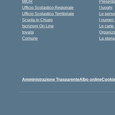
MIUR
Present
Ufficio Scolastico Regionale
I luoghi
Ufficio Scolastico Territoriale
Le pers
Scuola in Chiaro
I numeri
Iscrizioni On Line
Le carte
Invalsi
Organiz
Comune
La storia
Amministrazione Trasparente
Albo online
Cookie