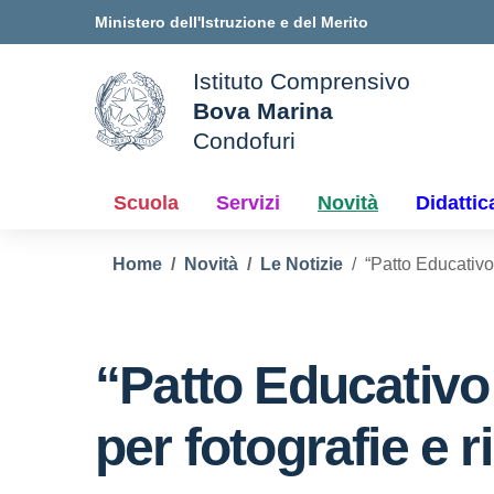
Vai ai contenuti
Vai al menu di navigazione
Vai al footer
Ministero dell'Istruzione e del Merito
Istituto Comprensivo
Bova Marina
ale della scuola
Condofuri
— Visita la pagina iniziale d
Scuola
Servizi
Novità
Didattic
Home
Novità
Le Notizie
“Patto Educativo 
“Patto Educativo 
per fotografie e 