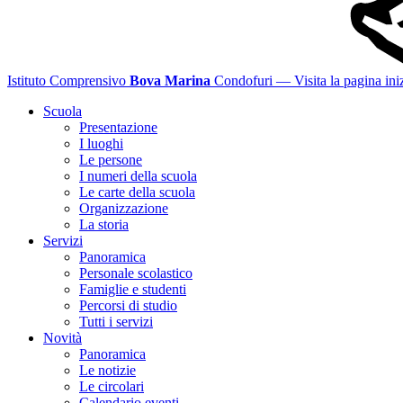
Istituto Comprensivo
Bova Marina
Condofuri
— Visita la pagina iniz
Scuola
Presentazione
I luoghi
Le persone
I numeri della scuola
Le carte della scuola
Organizzazione
La storia
Servizi
Panoramica
Personale scolastico
Famiglie e studenti
Percorsi di studio
Tutti i servizi
Novità
Panoramica
Le notizie
Le circolari
Calendario eventi