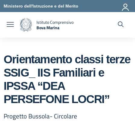
Vai ai contenuti
Vai al menu di navigazione
Vai al footer
Ministero dell'Istruzione e del Merito
Istituto Comprensivo
Bova Marina
— Visita la pagina iniziale della scuola
Orientamento classi terze
SSIG_ IIS Familiari e
IPSSA “DEA
PERSEFONE LOCRI”
Progetto Bussola- Circolare