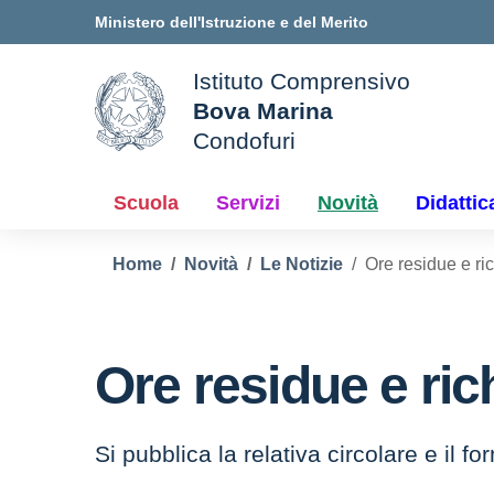
Vai ai contenuti
Vai al menu di navigazione
Vai al footer
Ministero dell'Istruzione e del Merito
Istituto Comprensivo
Bova Marina
ale della scuola
Condofuri
— Visita la pagina iniziale d
Scuola
Servizi
Novità
Didattic
Home
Novità
Le Notizie
Ore residue e ri
Ore residue e ric
Si pubblica la relativa circolare e il fo