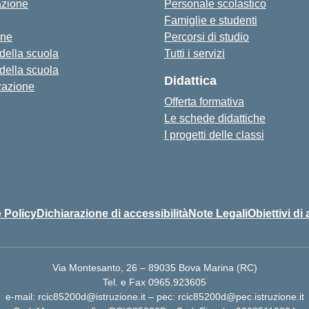
azione
Personale scolastico
Famiglie e studenti
one
Percorsi di studio
 della scuola
Tutti i servizi
 della scuola
Didattica
zazione
Offerta formativa
Le schede didattiche
I progetti delle classi
 Policy
Dichiarazione di accessibilità
Note Legali
Obiettivi di 
Via Montesanto, 26 – 89035 Bova Marina (RC)
Tel. e Fax 0965.923605
e-mail: rcic85200d@istruzione.it – pec: rcic85200d@pec.istruzione.it