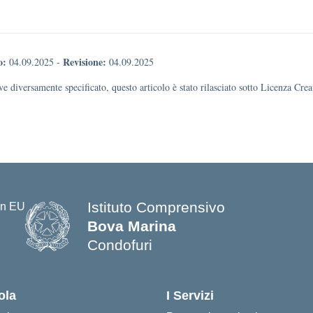
o:
Revisione:
04.09.2025
-
04.09.2025
e diversamente specificato, questo articolo è stato rilasciato sotto Licenza Cr
Istituto Comprensivo
Bova Marina
Condofuri
— Visita la pagina iniziale della s
ola
I Servizi