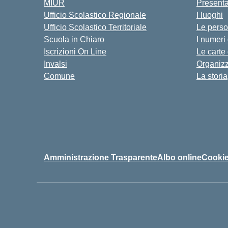
MIUR
Present
Ufficio Scolastico Regionale
I luoghi
Ufficio Scolastico Territoriale
Le pers
Scuola in Chiaro
I numeri
Iscrizioni On Line
Le carte
Invalsi
Organiz
Comune
La storia
Amministrazione Trasparente
Albo online
Cookie