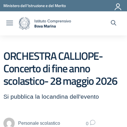
Vai ai contenuti
Vai al menu di navigazione
Vai al footer
Ministero dell'Istruzione e del Merito
Istituto Comprensivo
Bova Marina
a
— Visita la pagina iniziale della scuola
ORCHESTRA CALLIOPE-
Concerto di fine anno
scolastico- 28 maggio 2026
Si pubblica la locandina dell'evento
0
Personale scolastico