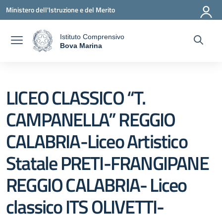
Vai ai contenuti
Vai al menu di navigazione
Vai al footer
Ministero dell'Istruzione e del Merito
Istituto Comprensivo
a
Bova Marina
— Visita la pagina iniziale della scuola
LICEO CLASSICO “T.
CAMPANELLA” REGGIO
CALABRIA-Liceo Artistico
Statale PRETI-FRANGIPANE
REGGIO CALABRIA- Liceo
classico ITS OLIVETTI-