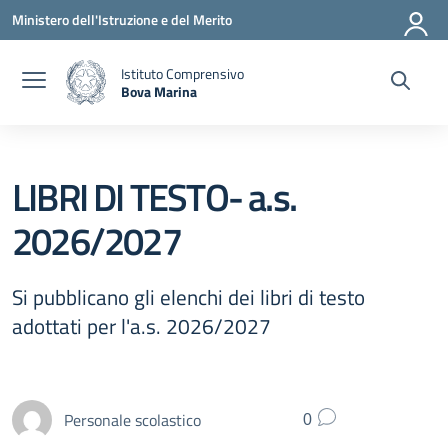
Vai ai contenuti
Vai al menu di navigazione
Vai al footer
Ministero dell'Istruzione e del Merito
Istituto Comprensivo
Bova Marina
— Visita la pagina iniziale della scuola
LIBRI DI TESTO- a.s.
2026/2027
Si pubblicano gli elenchi dei libri di testo
adottati per l'a.s. 2026/2027
Personale scolastico
0