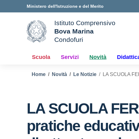
Vai ai contenuti
Vai al menu di navigazione
Vai al footer
Ministero dell'Istruzione e del Merito
Istituto Comprensivo
Bova Marina
ale della scuola
Condofuri
— Visita la pagina iniziale d
Scuola
Servizi
Novità
Didattic
Home
Novità
Le Notizie
LA SCUOLA FERMA
LA SCUOLA FERM
pratiche educativ