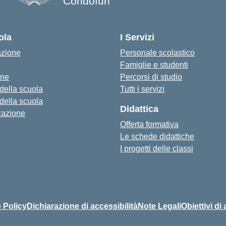
Condofuri
— Visita la pagina iniziale della s
ola
I Servizi
azione
Personale scolastico
Famiglie e studenti
one
Percorsi di studio
 della scuola
Tutti i servizi
 della scuola
Didattica
zazione
Offerta formativa
Le schede didattiche
I progetti delle classi
 Policy
Dichiarazione di accessibilità
Note Legali
Obiettivi di 