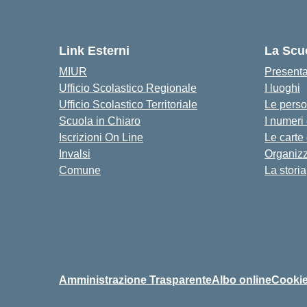
Link Esterni
La Scu
MIUR
Present
Ufficio Scolastico Regionale
I luoghi
Ufficio Scolastico Territoriale
Le pers
Scuola in Chiaro
I numeri
Iscrizioni On Line
Le carte
Invalsi
Organiz
Comune
La storia
Amministrazione Trasparente
Albo online
Cookie