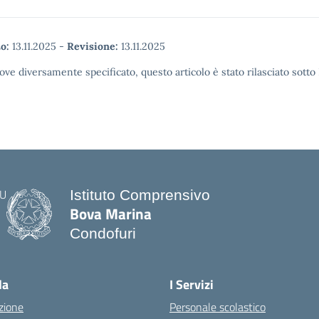
o:
13.11.2025
-
Revisione:
13.11.2025
ove diversamente specificato, questo articolo è stato rilasciato sott
Istituto Comprensivo
Bova Marina
Condofuri
— Visita la pagina iniziale della scuo
la
I Servizi
zione
Personale scolastico