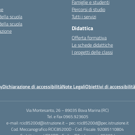
Famiglie e studenti
ne
Percorsi di studio
della scuola
Tutti i servizi
della scuola
Didattica
azione
Offerta formativa
Le schede didattiche
I progetti delle classi
cy
Dichiarazione di accessibilità
Note Legali
Obiettivi di accessibilit
Via Montesanto, 26 – 89035 Bova Marina (RC)
Tel. e Fax 0965.923605
e-mail: rcic85200d@istruzione.it – pec: rcic85200d@pec.istruzione.it
Cod. Meccanografico RCIC85200D - Cod. Fiscale. 92085110804