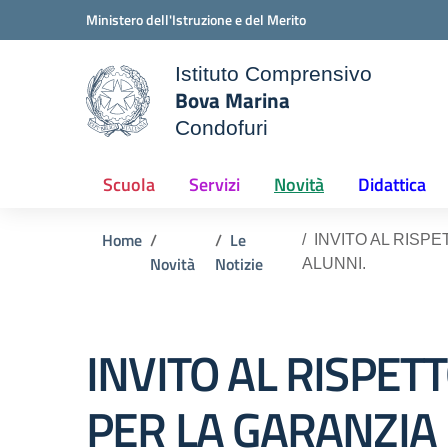
Vai ai contenuti
Vai al menu di navigazione
Vai al footer
Ministero dell'Istruzione e del Merito
Istituto Comprensivo
Bova Marina
ale della scuola
Condofuri
— Visita la pagina iniziale d
Scuola
Servizi
Novità
Didattica
Home
Le
INVITO AL RISP
Novità
Notizie
ALUNNI.
INVITO AL RISPET
PER LA GARANZIA 