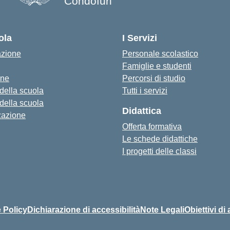
Condofuri
— Visita la pagina iniziale della s
ola
I Servizi
azione
Personale scolastico
Famiglie e studenti
one
Percorsi di studio
 della scuola
Tutti i servizi
 della scuola
Didattica
zazione
Offerta formativa
Le schede didattiche
I progetti delle classi
 Policy
Dichiarazione di accessibilità
Note Legali
Obiettivi di 