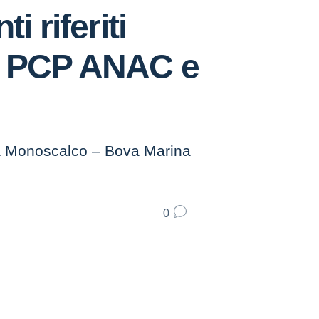
i riferiti
ma PCP ANAC e
da Monoscalco – Bova Marina
0