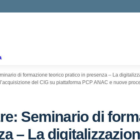
ella scuola
a
minario di formazione teorico pratico in presenza – La digitalizzaz
i all’acquisizione del CIG su piattaforma PCP ANAC e nuove pr
are: Seminario di for
a – La digitalizzazion