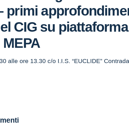
 – primi approfondiment
 del CIG su piattafor
e MEPA
30 alle ore 13.30 c/o I.I.S. “EUCLIDE” Contra
menti