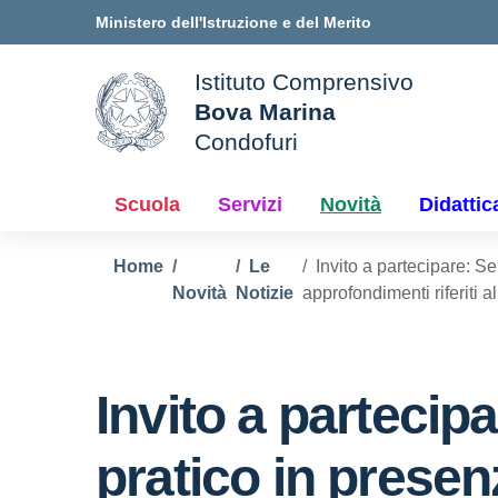
Vai ai contenuti
Vai al menu di navigazione
Vai al footer
Ministero dell'Istruzione e del Merito
Istituto Comprensivo
Bova Marina
ale della scuola
Condofuri
— Visita la pagina iniziale d
Scuola
Servizi
Novità
Didattic
Home
Le
Invito a partecipare: Se
Novità
Notizie
approfondimenti riferit
Invito a partecip
pratico in presenz