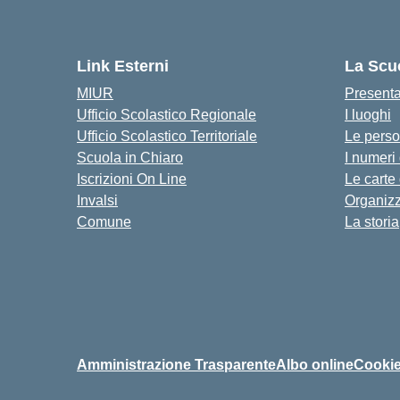
Link Esterni
La Scu
MIUR
Present
Ufficio Scolastico Regionale
I luoghi
Ufficio Scolastico Territoriale
Le pers
Scuola in Chiaro
I numeri
Iscrizioni On Line
Le carte
Invalsi
Organiz
Comune
La storia
Amministrazione Trasparente
Albo online
Cookie