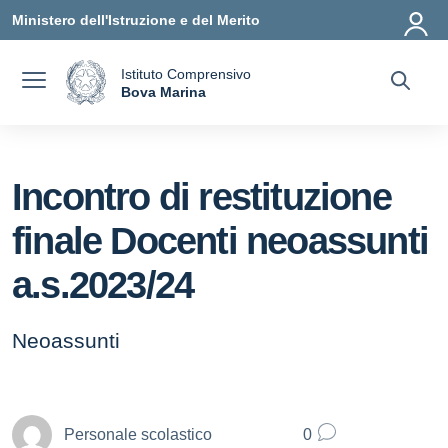
Vai ai contenuti
Vai al menu di navigazione
Vai al footer
Ministero dell'Istruzione e del Merito
Istituto Comprensivo
a
Bova Marina
— Visita la pagina iniziale della scuola
Incontro di restituzione
finale Docenti neoassunti
a.s.2023/24
Neoassunti
Personale scolastico
0