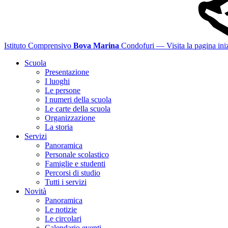
Istituto Comprensivo
Bova Marina
Condofuri
— Visita la pagina iniz
Scuola
Presentazione
I luoghi
Le persone
I numeri della scuola
Le carte della scuola
Organizzazione
La storia
Servizi
Panoramica
Personale scolastico
Famiglie e studenti
Percorsi di studio
Tutti i servizi
Novità
Panoramica
Le notizie
Le circolari
Calendario eventi