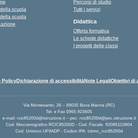
one
Percorsi di studio
 della scuola
Tutti i servizi
 della scuola
Didattica
zazione
Offerta formativa
Le schede didattiche
I progetti delle classi
 Policy
Dichiarazione di accessibilità
Note Legali
Obiettivi di 
Via Montesanto, 26 – 89035 Bova Marina (RC)
Tel. e Fax 0965.923605
e-mail: rcic85200d@istruzione.it – pec: rcic85200d@pec.istruzione.it
Cod. Meccanografico RCIC85200D - Cod. Fiscale. 92085110804
Cod. Univoco UF9ADP - Codice IPA: icbmc_rcic85200d