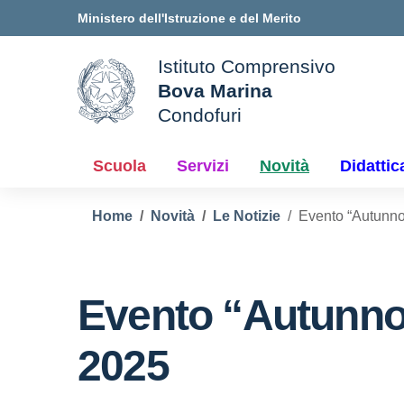
Vai ai contenuti
Vai al menu di navigazione
Vai al footer
Ministero dell'Istruzione e del Merito
Istituto Comprensivo
Bova Marina
ale della scuola
Condofuri
— Visita la pagina iniziale d
Scuola
Servizi
Novità
Didattic
Home
Novità
Le Notizie
Evento “Autunno 
Evento “Autunno 
2025