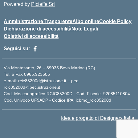
Powered by
Picieffe Srl
Amministrazione Trasparente
Albo online
Cookie Policy
Dichiarazione di accessibilità
Note Legali
Obiettivi di accessibilità
Seguici su:
Via Montesanto, 26 – 89035 Bova Marina (RC)
Tel. e Fax 0965.923605
e-mail: rcic85200d@istruzione.it – pec:
rcic85200d@pec.istruzione.it
Cod. Meccanografico RCIC85200D - Cod. Fiscale. 92085110804
Cod. Univoco UF9ADP - Codice IPA: icbmc_rcic85200d
Idea e progetto di Designers Italia