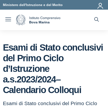
Vai ai contenuti
Vai al menu di navigazione
Vai al footer
Ministero dell'Istruzione e del Merito
Istituto Comprensivo
a
Bova Marina
— Visita la pagina iniziale della scuola
Esami di Stato conclusivi
del Primo Ciclo
d’Istruzione
a.s.2023/2024–
Calendario Colloqui
Esami di Stato conclusivi del Primo Ciclo