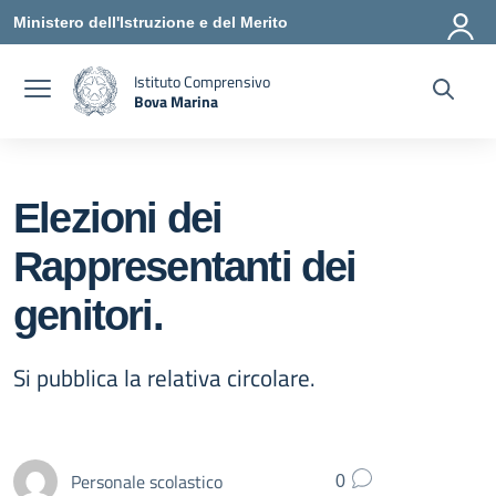
Vai ai contenuti
Vai al menu di navigazione
Vai al footer
Ministero dell'Istruzione e del Merito
Istituto Comprensivo
Bova Marina
— Visita la pagina iniziale della scuola
Elezioni dei
Rappresentanti dei
genitori.
Si pubblica la relativa circolare.
Personale scolastico
0