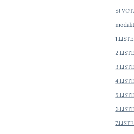
SI VOTA
modalit
1.LIST
2.LIST
3.LIS
4.LIS
5.LIST
6.LIST
7.LIST