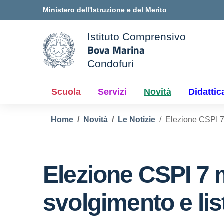
Vai ai contenuti
Vai al menu di navigazione
Vai al footer
Ministero dell'Istruzione e del Merito
Istituto Comprensivo
Bova Marina
ale della scuola
Condofuri
— Visita la pagina iniziale d
Scuola
Servizi
Novità
Didattic
Home
Novità
Le Notizie
Elezione CSPI 7 
Elezione CSPI 7 
svolgimento e lis