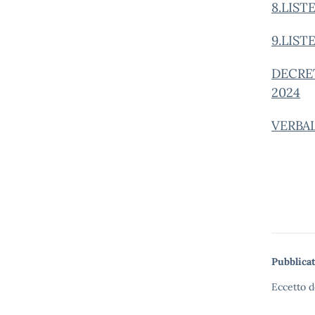
8.LIST
9.LIST
DECRE
2024
VERBA
Pubblicat
Eccetto d