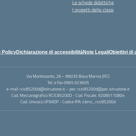
Le schede didattiche
I progetti delle classi
 Policy
Dichiarazione di accessibilità
Note Legali
Obiettivi di 
Via Montesanto, 26 – 89035 Bova Marina (RC)
Tel. e Fax 0965.923605
e-mail: rcic85200d@istruzione.it – pec: rcic85200d@pec.istruzione.it
Cod. Meccanografico RCIC85200D - Cod. Fiscale. 92085110804
Cod. Univoco UF9ADP - Codice IPA: icbmc_rcic85200d