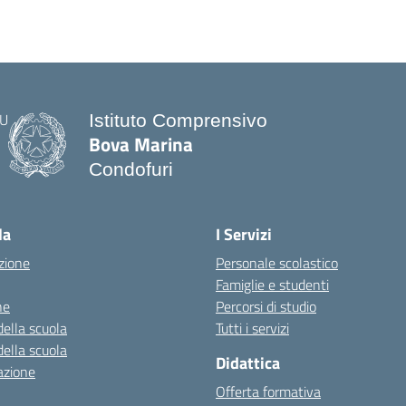
Istituto Comprensivo
Bova Marina
Condofuri
— Visita la pagina iniziale della scuo
la
I Servizi
zione
Personale scolastico
Famiglie e studenti
ne
Percorsi di studio
della scuola
Tutti i servizi
della scuola
Didattica
azione
Offerta formativa