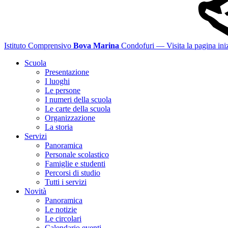
Istituto Comprensivo
Bova Marina
Condofuri
— Visita la pagina iniz
Scuola
Presentazione
I luoghi
Le persone
I numeri della scuola
Le carte della scuola
Organizzazione
La storia
Servizi
Panoramica
Personale scolastico
Famiglie e studenti
Percorsi di studio
Tutti i servizi
Novità
Panoramica
Le notizie
Le circolari
Calendario eventi