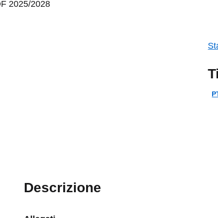
TOF 2025/2028
St
T
P
Descrizione