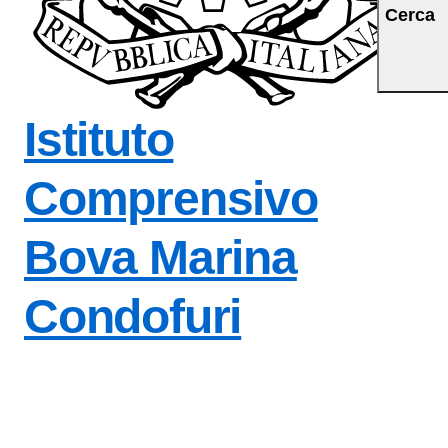
Cerca
Istituto
Comprensivo
Bova Marina
Condofuri
— Visita la pagina i