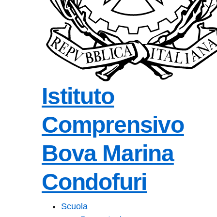
Istituto
Comprensivo
Bova Marina
Condofuri
— Visita la pagin
Scuola