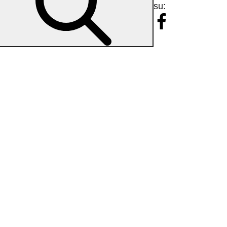
su:
niziale della scuola