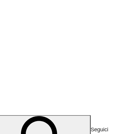
a
Seguici