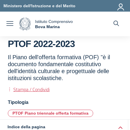
Vai ai contenuti
Vai al menu di navigazione
Vai al footer
Ministero dell'Istruzione e del Merito
Istituto Comprensivo
a
Bova Marina
— Visita la pagina iniziale della scuola
PTOF 2022-2023
Il Piano dell'offerta formativa (POF) "è il
documento fondamentale costitutivo
dell'identità culturale e progettuale delle
istituzioni scolastiche.
Stampa / Condividi
Tipologia
PTOF Piano triennale offerta formativa
Indice della pagina